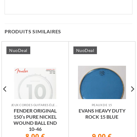
PRODUITS SIMILAIRES
NuoDeal
NuoDeal
JEUX CORDES GUITARES ÉLECTRIQUES
PEAUX DE 15
FENDER ORIGINAL
EVANS HEAVY DUTY
150’s PURE NICKEL
ROCK 15 BLUE
WOUND BALL END
10-46
8,00
€
9,00
€
Le
Le
Le
Le