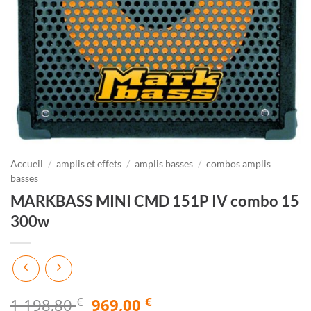
Accueil
/
amplis et effets
/
amplis basses
/
combos amplis
basses
MARKBASS MINI CMD 151P IV combo 15
300w
€
Le
€
Le
1 198,80
969,00