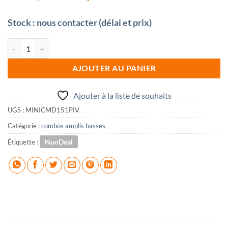
prix
prix
initial
actuel
Stock : nous contacter (délai et prix)
était :
est :
1
969,00 €.
quantité de MARKBASS MINI CMD 151P IV combo 15 300w
198,80 €.
AJOUTER AU PANIER
Ajouter à la liste de souhaits
UGS :
MINICMD151PIV
Catégorie :
combos amplis basses
NuoDeal
Étiquette :