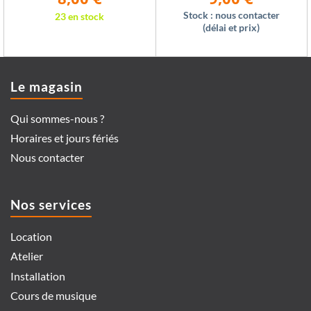
prix
prix
prix
prix
initial
actuel
initial
actuel
Stock : nous contacter
23 en stock
était :
est :
était :
est :
(délai et prix)
11,00 €.
8,00 €.
27,00 €.
9,00 €.
Le magasin
Qui sommes-nous ?
Horaires et jours fériés
Nous contacter
Nos services
Location
Atelier
Installation
Cours de musique