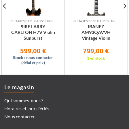
GUITARES DEMI CAISSES HOLLOW BODY
GUITARES DEMI CAISSES HOLLOW BODY
SIRE LARRY
IBANEZ
CARLTON H7V Violin
AM93QAVVH
Sunburst
Vintage Violin
599,00
€
799,00
€
Le
Le
prix
prix
initial
actuel
Stock : nous contacter
1 en stock
était :
est :
(délai et prix)
699,00 €.
599,00 €.
Le magasin
Qui sommes-nous ?
Horaires et jours fériés
Nous contacter